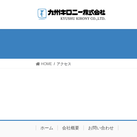
コ
ナ
ン
ビ
テ
ゲ
ン
ー
ツ
シ
へ
ョ
ス
ン
キ
に
ッ
移
HOME
アクセス
プ
動
ホーム
会社概要
お問い合わせ