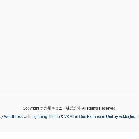
Copyright © 九州キロニー株式会社 All Rights Reserved.
by
WordPress
with
Lightning Theme
&
VK All in One Expansion Unit
by
Vektor,Inc.
t